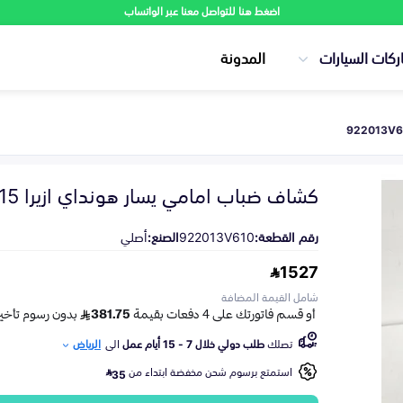
اضغط هنا للتواصل معنا عبر الواتساب
ركات السيارات
المدونة
كشاف ضباب امامي يسار هونداي ازيرا 2015-2017
رقم القطعة:
922013V610
الصنع:
أصلي
1527
شامل القيمة المضافة
تصلك
طلب دولي خلال 7 - 15 أيام عمل
الى
الرياض
استمتع برسوم شحن مخفضة ابتداء من
35