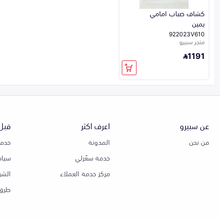
كشاف ضباب امامي
يمين
922023V610
متجر سبيرو
1191
عن سبيرو
اعرف اكثر
قبل 
من نحن
المدونة
خدمة
خدمة سعّرلي
سياس
مركز خدمة العملاء
الشر
طرق 