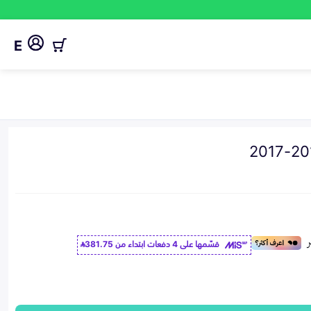
E
قسّمها على 4 دفعات ابتداء من
381.75