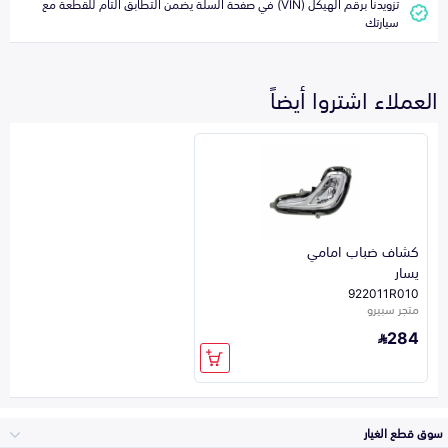
تزويدنا برقم الهيكل (VIN) في صفحة السلة يضمن التطابق التام للقطعة مع
سيارتك
العملاء اشتروا أيضاً
كشاف ضباب امامي
يسار
922011R010
متجر سبيرو
284
سوق قطع الغيار