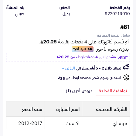
رقم القطعة:
الصنع:
بلد المنشأ:
922021R010
بديل
صيني
81
شامل القيمة المضافة
قسّمها على 4 دفعات ابتداء من
20.25
تصلك
خلال 2 - 5 أيام عمل
الى
الرياض
استمتع برسوم شحن مخفضة ابتداء من
35
توافقية القطعة
عروض أخرى (1)
الشركة المصنعة
اسم السيارة
سنة الصنع
هونداي
اكسنت
2012-2017