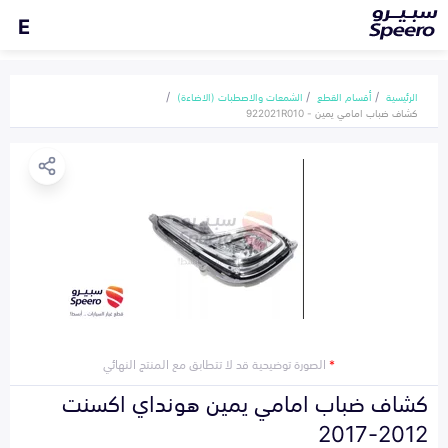
E
الرئيسية
أقسام القطع
الشمعات والاصطبات (الاضاءة)
كشاف ضباب امامي يمين - 922021R010
*
الصورة توضيحية قد لا تتطابق مع المنتج النهائي
كشاف ضباب امامي يمين هونداي اكسنت
2012-2017