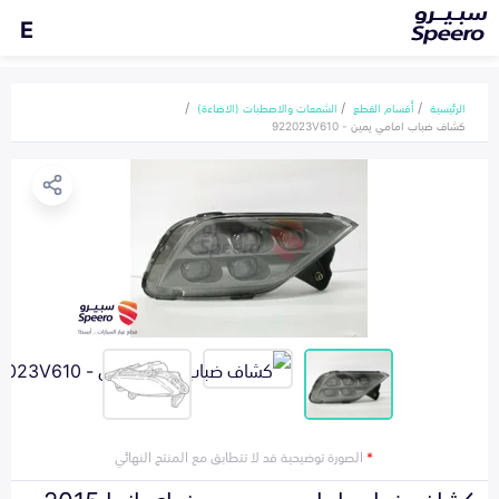
E
الرئيسية
أقسام القطع
الشمعات والاصطبات (الاضاءة)
كشاف ضباب امامي يمين - 922023V610
*
الصورة توضيحية قد لا تتطابق مع المنتج النهائي
كشاف ضباب امامي يمين هونداي ازيرا 2015-