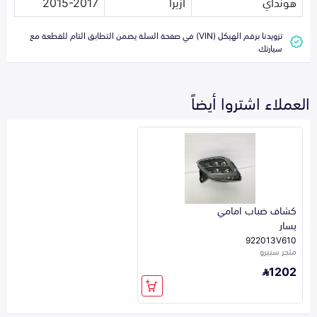
هونداي
ازيرا
2015-2017
تزويدنا برقم الهيكل (VIN) في صفحة السلة يضمن التطابق التام للقطعة مع
سيارتك
العملاء اشتروا أيضاً
كشاف ضباب امامي
يسار
922013V610
متجر سبيرو
1202