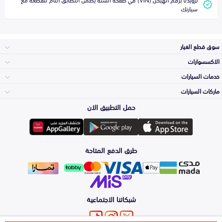
سيارتك
سوق قطع الغيار
الاكسسوارات
الصدامات و الشبوك
خدمات السيارات
والواجهة
الاكسسوارات
ماركات السيارات
الأكثر مبيعاً
حمل التطبيق الان
المكائن، القيرات
تويوتا
وملحقاتها
لوازم الرحلات
صيانة
طرق الدفع المتاحة
الشمعات
هيونداي
والاصطبات (الاضاءة)
اكسسوارات العناية
التلميع والعناية
الفرامل والأقمشة
شبكاتنا الاجتماعية
كيا
الزيوت و السوائل