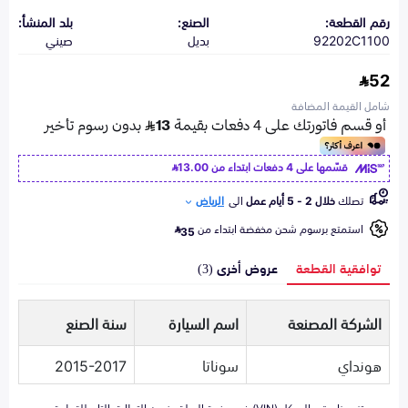
رقم القطعة:
الصنع:
بلد المنشأ:
92202C1100
بديل
صيني
52
شامل القيمة المضافة
قسّمها على 4 دفعات ابتداء من
13.00
تصلك
خلال 2 - 5 أيام عمل
الى
الرياض
استمتع برسوم شحن مخفضة ابتداء من
35
توافقية القطعة
عروض أخرى (3)
الشركة المصنعة
اسم السيارة
سنة الصنع
هونداي
سوناتا
2015-2017
تزويدنا برقم الهيكل (VIN) في صفحة السلة يضمن التطابق التام للقطعة مع