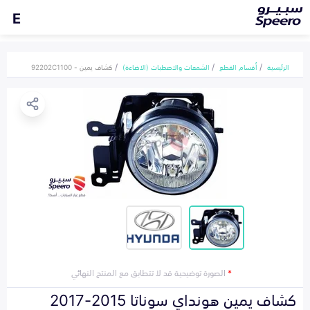
E
الرئيسية
أقسام القطع
الشمعات والاصطبات (الاضاءة)
كشاف يمين - 92202C1100
*
الصورة توضيحية قد لا تتطابق مع المنتج النهائي
كشاف يمين هونداي سوناتا 2015-2017