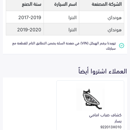
الشركة المصنعة
اسم السيارة
سنة الصنع
هونداي
النترا
2017-2019
هونداي
النترا
2019-2020
تزويدنا برقم الهيكل (VIN) في صفحة السلة يضمن التطابق التام للقطعة مع
سيارتك
العملاء اشتروا أيضاً
كشاف ضباب امامي
يسار
922013X010