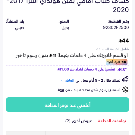
2020
رقم القطعة:
الصنع:
بلد المنشأ:
92302F2500
بديل
صيني
44
شامل القيمة المضافة
قسّمها على 4 دفعات ابتداء من
11.00
تصلك
خلال 2 - 5 أيام عمل
الى
الرياض
استمتع برسوم شحن مخفضة ابتداء من
35
أعلمني عند توفر القطعة
توافقية القطعة
عروض أخرى (2)