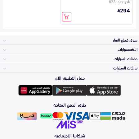
تاجر-جدة-923
294
سوق قطع الغيار
الاكسسوارات
الصدامات و الشبوك
خدمات السيارات
والواجهة
الاكسسوارات
ماركات السيارات
الأكثر مبيعاً
حمل التطبيق الان
المكائن، القيرات
تويوتا
وملحقاتها
لوازم الرحلات
صيانة
طرق الدفع المتاحة
الشمعات
هيونداي
والاصطبات (الاضاءة)
اكسسوارات العناية
التلميع والعناية
الفرامل والأقمشة
شبكاتنا الاجتماعية
كيا