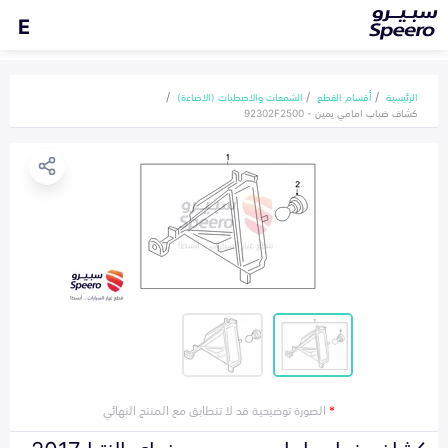
E
الرئيسية
أقسام القطع
الشمعات والاصطبات (الاضاءة)
كشاف ضباب امامي يمين - 92302F2500
*
الصورة توضيحية قد لا تتطابق مع المنتج النهائي
كشاف ضباب امامي يمين هونداي النترا 2017-