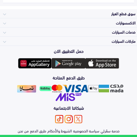
سوق قطع الغيار
الاكسسوارات
الصدامات و الشبوك
خدمات السيارات
والواجهة
الاكسسوارات
ماركات السيارات
الأكثر مبيعاً
حمل التطبيق الان
المكائن، القيرات
تويوتا
وملحقاتها
لوازم الرحلات
صيانة
طرق الدفع المتاحة
الشمعات
هيونداي
والاصطبات (الاضاءة)
اكسسوارات العناية
التلميع والعناية
الفرامل والأقمشة
شبكاتنا الاجتماعية
كيا
الزيوت و السوائل
حماية مقدمة السيارة
الأبواب، الرفرف
خدمة سعّرلي
سياسة الخصوصية
الشروط والأحكام
طرق الدفع
من نحن
نيسان
والكبوت