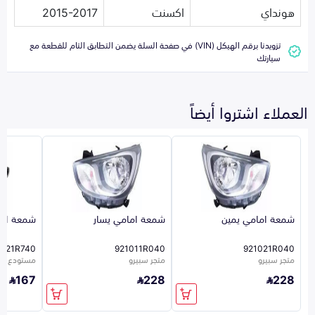
هونداي
اكسنت
2015-2017
تزويدنا برقم الهيكل (VIN) في صفحة السلة يضمن التطابق التام للقطعة مع
سيارتك
العملاء اشتروا أيضاً
شمعة امامي يمين
شمعة امامي يسار
شمعة اما
1021R740
921011R040
921021R040
متجر سبيرو
متجر سبيرو
مستودع ال
167
228
228