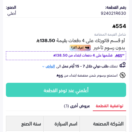
رقم القطعة:
الصنع:
924021R630
أصلي
554
شامل القيمة المضافة
قسّمها على 4 دفعات ابتداء من
138.50
تصلك
طلب دولي خلال 7 - 15 أيام عمل
الى
الرياض
استمتع برسوم شحن مخفضة ابتداء من
35
أعلمني عند توفر القطعة
توافقية القطعة
عروض أخرى (3)
الشركة المصنعة
اسم السيارة
سنة الصنع