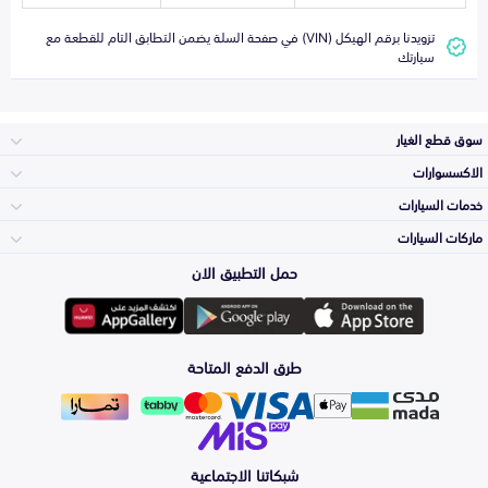
تزويدنا برقم الهيكل (VIN) في صفحة السلة يضمن التطابق التام للقطعة مع
سيارتك
سوق قطع الغيار
الاكسسوارات
الصدامات و الشبوك
خدمات السيارات
والواجهة
الاكسسوارات
ماركات السيارات
الأكثر مبيعاً
حمل التطبيق الان
المكائن، القيرات
تويوتا
وملحقاتها
لوازم الرحلات
صيانة
طرق الدفع المتاحة
الشمعات
هيونداي
والاصطبات (الاضاءة)
اكسسوارات العناية
التلميع والعناية
الفرامل والأقمشة
شبكاتنا الاجتماعية
كيا