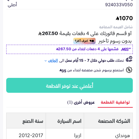
924033V050
أصلي
1070
شامل القيمة المضافة
قسّمها على 4 دفعات ابتداء من
267.50
تصلك
طلب دولي خلال 7 - 15 أيام عمل
الى
الرياض
استمتع برسوم شحن مخفضة ابتداء من
35
أعلمني عند توفر القطعة
توافقية القطعة
عروض أخرى (1)
الشركة المصنعة
اسم السيارة
سنة الصنع
هونداي
ازيرا
2012-2017