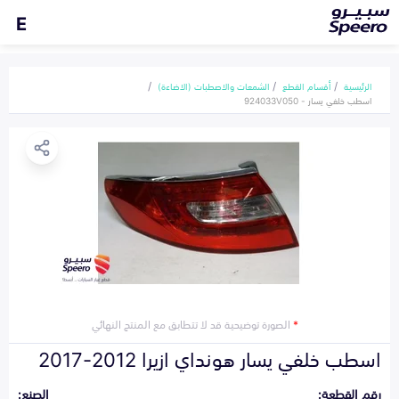
E
الرئيسية
أقسام القطع
الشمعات والاصطبات (الاضاءة)
اسطب خلفي يسار - 924033V050
*
الصورة توضيحية قد لا تتطابق مع المنتج النهائي
اسطب خلفي يسار هونداي ازيرا 2012-2017
رقم القطعة:
الصنع: