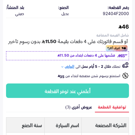
رقم القطعة:
الصنع:
بلد المنشأ:
92404F2000
بديل
صيني
46
شامل القيمة المضافة
قسّمها على 4 دفعات ابتداء من
11.50
تصلك
خلال 2 - 5 أيام عمل
الى
الرياض
استمتع برسوم شحن مخفضة ابتداء من
35
أعلمني عند توفر القطعة
توافقية القطعة
عروض أخرى (3)
الشركة المصنعة
اسم السيارة
سنة الصنع