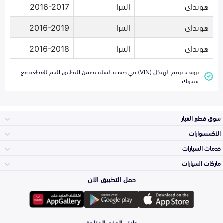
هونداي
النترا
2016-2017
هونداي
النترا
2016-2019
هونداي
النترا
2016-2018
تزويدنا برقم الهيكل (VIN) في صفحة السلة يضمن التطابق التام للقطعة مع
سيارتك
سوق قطع الغيار
الاكسسوارات
الصدامات و الشبوك
خدمات السيارات
والواجهة
الاكسسوارات
ماركات السيارات
الأكثر مبيعاً
حمل التطبيق الان
المكائن، القيرات
تويوتا
وملحقاتها
لوازم الرحلات
صيانة
طرق الدفع المتاحة
الشمعات