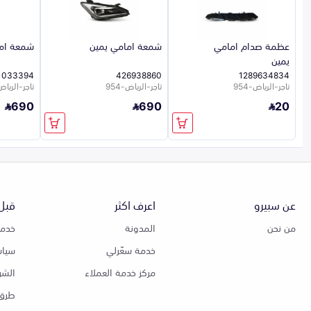
عظمة صدام امامي
شمعة امامي يمين
شمعة اما
يمين
1033394
426938860
1289634834
تاجر-الرياض-954
تاجر-الرياض-954
تاجر-الرياض-4
690
690
20
عن سبيرو
اعرف اكثر
قبل 
من نحن
المدونة
خدمة
خدمة سعّرلي
سياس
مركز خدمة العملاء
الشر
طرق 