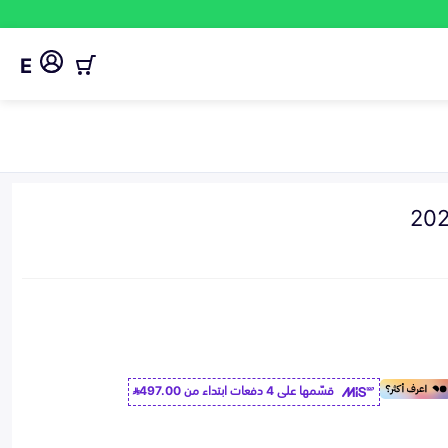
E
قسّمها على 4 دفعات ابتداء من
497.00