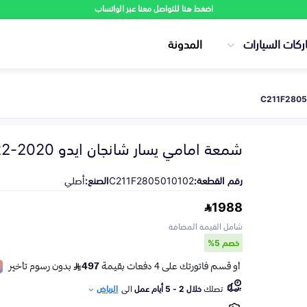
اضغط هنا للتواصل معنا عبر الواتساب
ركات السيارات
المدونة
شمعة امامي يسار شانجان ايدو 2020-2022
رقم القطعة:
C211F2805010102
الصنع:
أصلي
1988
شامل القيمة المضافة
خصم 5%
تصلك
خلال 2 - 5 أيام عمل
الى
الرياض