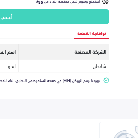
استمتع برسوم شحن مخفضة ابتداء من
35
أعلمني
توافقية القطعة
الشركة المصنعة
اسم السي
شانجان
ايدو
تزويدنا برقم الهيكل (VIN) في صفحة السلة يضمن التطابق التام للقطعة مع سيارتك