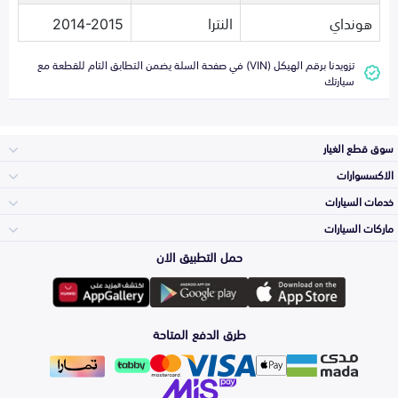
هونداي
النترا
2014-2015
تزويدنا برقم الهيكل (VIN) في صفحة السلة يضمن التطابق التام للقطعة مع
سيارتك
سوق قطع الغيار
الاكسسوارات
الصدامات و الشبوك
خدمات السيارات
والواجهة
الاكسسوارات
ماركات السيارات
الأكثر مبيعاً
حمل التطبيق الان
المكائن، القيرات
تويوتا
وملحقاتها
لوازم الرحلات
صيانة
طرق الدفع المتاحة
الشمعات
هيونداي
والاصطبات (الاضاءة)
اكسسوارات العناية
التلميع والعناية