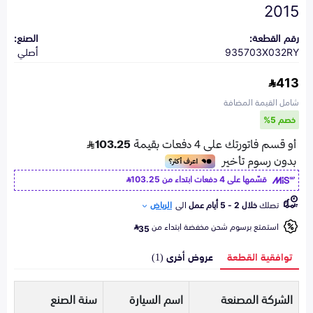
2015
رقم القطعة:
الصنع:
935703X032RY
أصلي
413
شامل القيمة المضافة
خصم 5%
قسّمها على 4 دفعات ابتداء من
103.25
تصلك
خلال 2 - 5 أيام عمل
الى
الرياض
استمتع برسوم شحن مخفضة ابتداء من
35
توافقية القطعة
عروض أخرى (1)
الشركة المصنعة
اسم السيارة
سنة الصنع