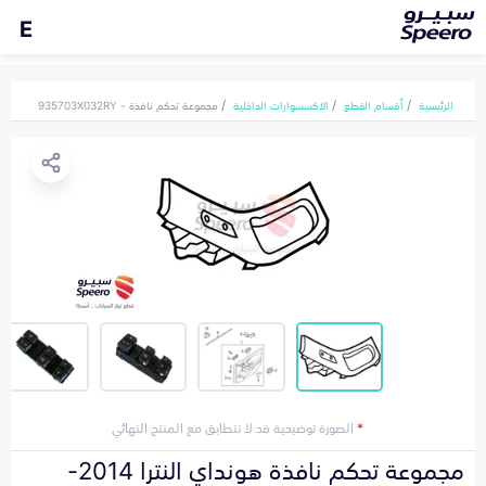
E
الرئيسية
أقسام القطع
الاكسسوارات الداخلية
مجموعة تحكم نافذة - 935703X032RY
*
الصورة توضيحية قد لا تتطابق مع المنتج النهائي
مجموعة تحكم نافذة هونداي النترا 2014-