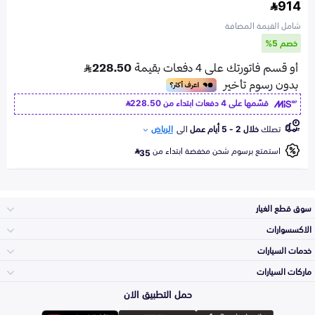
914
شامل القيمة المضافة
خصم 5%
قسّمها على 4 دفعات ابتداء من
228.50
تصلك
خلال 2 - 5 أيام عمل
الى
الرياض
استمتع برسوم شحن مخفضة ابتداء من
35
سوق قطع الغيار
الاكسسوارات
الصدامات و الشبوك
خدمات السيارات
والواجهة
الاكسسوارات
ماركات السيارات
الأكثر مبيعاً
حمل التطبيق الان
المكائن، القيرات
تويوتا
وملحقاتها