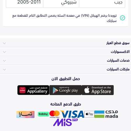
جيب
شيروكي
2005-2011
تزويدنا برقم الهيكل (VIN) في صفحة السلة يضمن التطابق التام للقطعة مع
سيارتك
سوق قطع الغيار
الاكسسوارات
الصدامات و الشبوك
خدمات السيارات
والواجهة
الاكسسوارات
ماركات السيارات
الأكثر مبيعاً
حمل التطبيق الان
المكائن، القيرات
تويوتا
وملحقاتها
لوازم الرحلات
صيانة
طرق الدفع المتاحة
الشمعات
هيونداي
والاصطبات (الاضاءة)
اكسسوارات العناية
التلميع والعناية
الفرامل والأقمشة