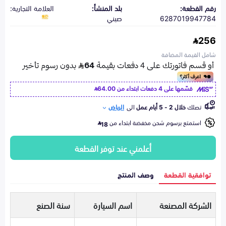
رقم القطعة:
بلد المنشأ:
العلامة التجارية:
6287019947784
صيني
256
شامل القيمة المضافة
قسّمها على 4 دفعات ابتداء من
64.00
تصلك
خلال 2 - 5 أيام عمل
الى
الرياض
استمتع برسوم شحن مخفضة ابتداء من
18
أعلمني عند توفر القطعة
توافقية القطعة
وصف المنتج
الشركة المصنعة
اسم السيارة
سنة الصنع