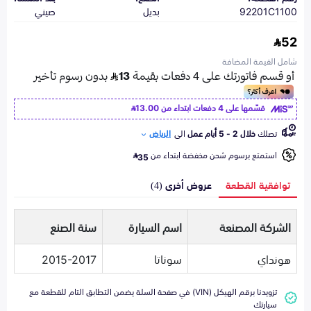
92201C1100
بديل
صيني
52
شامل القيمة المضافة
قسّمها على 4 دفعات ابتداء من
13.00
تصلك
خلال 2 - 5 أيام عمل
الى
الرياض
استمتع برسوم شحن مخفضة ابتداء من
35
توافقية القطعة
عروض أخرى (4)
الشركة المصنعة
اسم السيارة
سنة الصنع
هونداي
سوناتا
2015-2017
تزويدنا برقم الهيكل (VIN) في صفحة السلة يضمن التطابق التام للقطعة مع
سيارتك