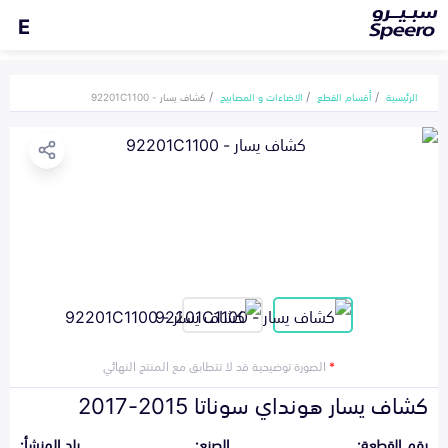
E
الرئيسية
أقسام القطع
الاضاءات و المصابيح
كشاف يسار - 92201C1100
*
الصورة توضيحية قد لا تتطابق مع المنتج النهائي
كشاف يسار هونداي سوناتا 2015-2017
رقم القطعة:
الصنع:
بلد المنشأ: