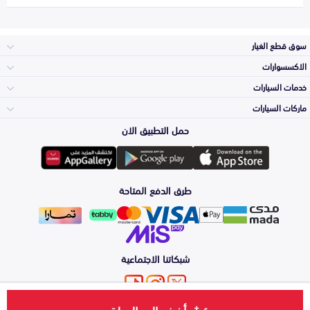
سوق قطع الغيار
الاكسسوارات
الصدامات و الشبوك
خدمات السيارات
والواجهة
الاكسسوارات
ماركات السيارات
الأكثر مبيعاً
حمل التطبيق الان
المكائن، القيرات
تويوتا
وملحقاتها
لوازم الرحلات
صيانة
طرق الدفع المتاحة
الشمعات
هيونداي
والاصطبات (الاضاءة)
اكسسوارات العناية
التلميع والعناية
الفرامل والأقمشة
شبكاتنا الاجتماعية
كيا
الزيوت و السوائل
اصلاح الطلاء
والصدمات
الأبواب، الرفرف