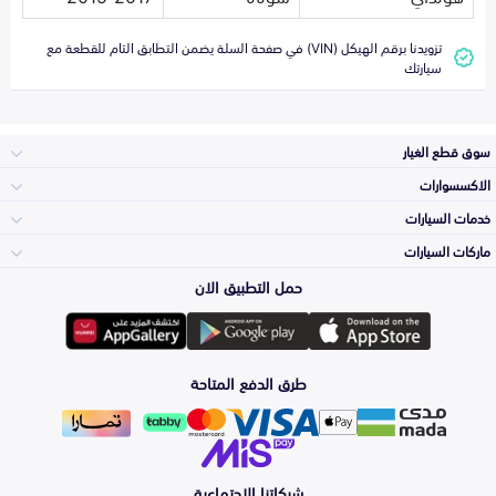
تزويدنا برقم الهيكل (VIN) في صفحة السلة يضمن التطابق التام للقطعة مع
سيارتك
سوق قطع الغيار
الاكسسوارات
الصدامات و الشبوك
خدمات السيارات
والواجهة
الاكسسوارات
ماركات السيارات
الأكثر مبيعاً
حمل التطبيق الان
المكائن، القيرات
تويوتا
وملحقاتها
لوازم الرحلات
صيانة
طرق الدفع المتاحة
الشمعات
هيونداي
والاصطبات (الاضاءة)
اكسسوارات العناية
التلميع والعناية
الفرامل والأقمشة
شبكاتنا الاجتماعية
كيا