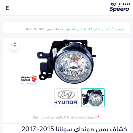
E
الرئيسية
أقسام القطع
الاضاءات و المصابيح
كشاف يمين - 92202C1100
*
الصورة توضيحية قد لا تتطابق مع المنتج النهائي
كشاف يمين هونداي سوناتا 2015-2017