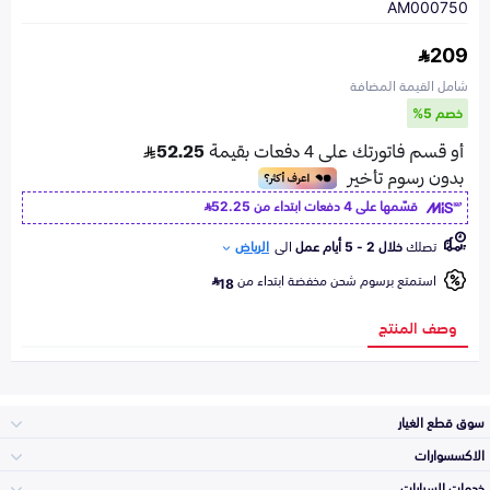
AM000750
209
شامل القيمة المضافة
خصم 5%
قسّمها على 4 دفعات ابتداء من
52.25
تصلك
خلال 2 - 5 أيام عمل
الى
الرياض
استمتع برسوم شحن مخفضة ابتداء من
18
وصف المنتج
سوق قطع الغيار
الاكسسوارات
الصدامات و الشبوك
خدمات السيارات
والواجهة