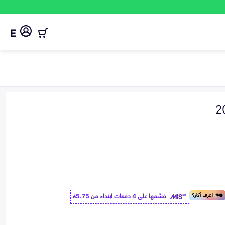
E
قسّمها على 4 دفعات ابتداء من
5.75