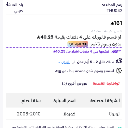
رقم القطعة:
بلد المنشأ:
THU042
صيني
161
شامل القيمة المضافة
قسّمها على 4 دفعات ابتداء من
40.25
تصلك
خلال 2 - 5 أيام عمل
الى
الرياض
استمتع برسوم شحن مخفضة ابتداء من
18
توافقية القطعة
عروض أخرى (3)
الشركة المصنعة
اسم السيارة
سنة الصنع
تويوتا
كورولا
2008-2010
تزويدنا برقم الهيكل (VIN) في صفحة السلة يضمن التطابق التام للقطعة مع