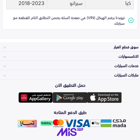
كيا
سيراتو
2018-2023
تزويدنا برقم الهيكل (VIN) في صفحة السلة يضمن التطابق التام للقطعة مع
سيارتك
سوق قطع الغيار
الاكسسوارات
الصدامات و الشبوك
خدمات السيارات
والواجهة
الاكسسوارات
ماركات السيارات
الأكثر مبيعاً
حمل التطبيق الان
المكائن، القيرات
تويوتا
وملحقاتها
لوازم الرحلات
صيانة
طرق الدفع المتاحة
الشمعات
هيونداي
والاصطبات (الاضاءة)
اكسسوارات العناية
التلميع والعناية