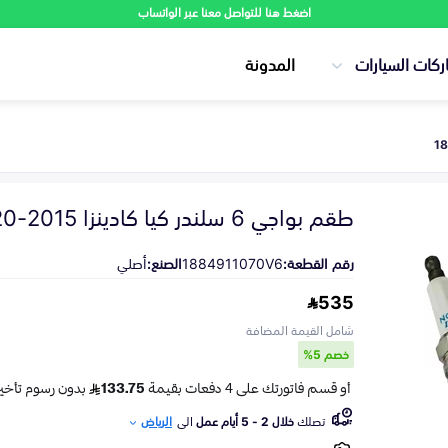
اضغط هنا للتواصل معنا عبر الواتساب
ركات السيارات
المدونة
طقم بواجي 6 سلندر كيا كادينزا 2015-2020
رقم القطعة:
1884911070V6
الصنع:
أصلي
535
شامل القيمة المضافة
خصم 5%
تصلك
خلال 2 - 5 أيام عمل
الى
الرياض