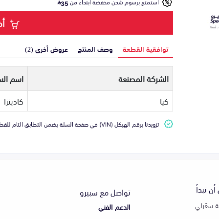
استمتع برسوم شحن مخفضة ابتداء من
35
أض
توافقية القطعة
وصف المنتج
عروض أخرى (2)
الشركة المصنعة
اسم الس
كيا
كادينزا
تزويدنا برقم الهيكل (VIN) في صفحة السلة يضمن التطابق التام للقطعة مع سيارتك
أن تبدأ
تواصل مع سبيرو
 سعّرلي
الدعم الفني