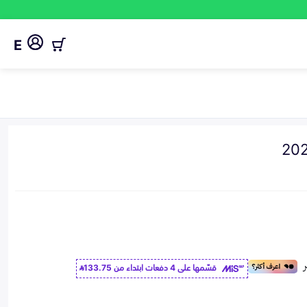
E
قسّمها على 4 دفعات ابتداء من
133.75