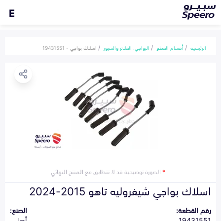
E
الرئيسية
أقسام القطع
البواجي، الفلاتر والسيور
اسلاك بواجي - 19431551
*
الصورة توضيحية قد لا تتطابق مع المنتج النهائي
اسلاك بواجي شيفروليه تاهو 2015-2024
رقم القطعة:
الصنع:
19431551
أصلي