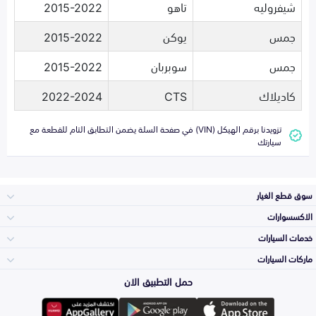
شيفروليه
تاهو
2015-2022
جمس
يوكن
2015-2022
جمس
سوبربان
2015-2022
كاديلاك
CTS
2022-2024
تزويدنا برقم الهيكل (VIN) في صفحة السلة يضمن التطابق التام للقطعة مع
سيارتك
سوق قطع الغيار
الاكسسوارات
الصدامات و الشبوك
خدمات السيارات
والواجهة
الاكسسوارات
ماركات السيارات
الأكثر مبيعاً
حمل التطبيق الان
المكائن، القيرات
تويوتا
وملحقاتها
لوازم الرحلات