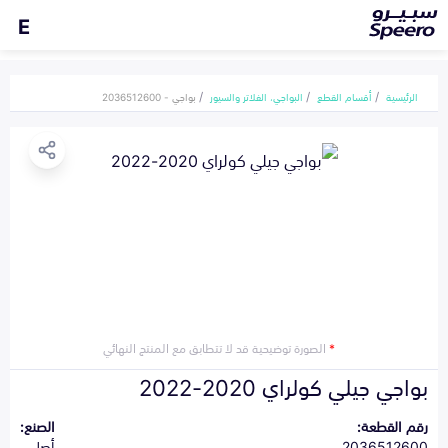
E
الرئيسية
أقسام القطع
البواجي، الفلاتر والسيور
بواجي - 2036512600
*
الصورة توضيحية قد لا تتطابق مع المنتج النهائي
بواجي جيلي كولراي 2020-2022
رقم القطعة:
الصنع:
2036512600
أصلي