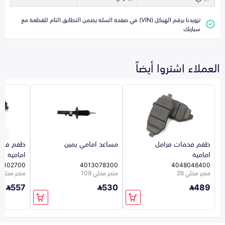
تزويدنا برقم الهيكل (VIN) في صفحة السلة يضمن التطابق التام للقطعة مع
سيارتك
العملاء اشتروا أيضاً
طقم فحمات فرامل
مساعد امامي يمين
طقم فحم
امامية
امامية
8102700
4013078300
4048046400
متجر محلي 26
متجر محلي 109
متجر محلي 109
557
530
489