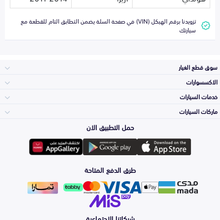
تزويدنا برقم الهيكل (VIN) في صفحة السلة يضمن التطابق التام للقطعة مع
سيارتك
سوق قطع الغيار
الاكسسوارات
الصدامات و الشبوك
خدمات السيارات
والواجهة
الاكسسوارات
ماركات السيارات
الأكثر مبيعاً
حمل التطبيق الان
المكائن، القيرات
تويوتا
وملحقاتها
لوازم الرحلات
صيانة
طرق الدفع المتاحة
الشمعات
هيونداي
والاصطبات (الاضاءة)
اكسسوارات العناية
التلميع والعناية
الفرامل والأقمشة
شبكاتنا الاجتماعية
كيا