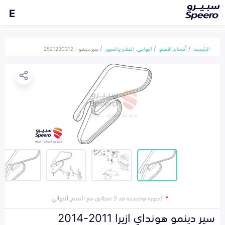
E
الرئيسية
أقسام القطع
البواجي، الفلاتر والسيور
سير دينمو - 252123C312
*
الصورة توضيحية قد لا تتطابق مع المنتج النهائي
سير دينمو هونداي ازيرا 2011-2014