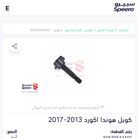
E
الرئيسية
أقسام القطع
البواجي، الفلاتر والسيور
كويل - 305205A2A01
*
الصورة توضيحية قد لا تتطابق مع المنتج النهائي
كويل هوندا اكورد 2013-2017
رقم القطعة:
الصنع:
305205A2A01
أصلي