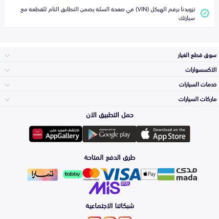
تزويدنا برقم الهيكل (VIN) في صفحة السلة يضمن التطابق التام للقطعة مع
سيارتك
سوق قطع الغيار
الاكسسوارات
الصدامات و الشبوك
خدمات السيارات
والواجهة
الاكسسوارات
ماركات السيارات
الأكثر مبيعاً
حمل التطبيق الان
المكائن، القيرات
تويوتا
وملحقاتها
لوازم الرحلات
صيانة
طرق الدفع المتاحة
الشمعات
هيونداي
والاصطبات (الاضاءة)
اكسسوارات العناية
التلميع والعناية
الفرامل والأقمشة
شبكاتنا الاجتماعية
كيا
الزيوت و السوائل