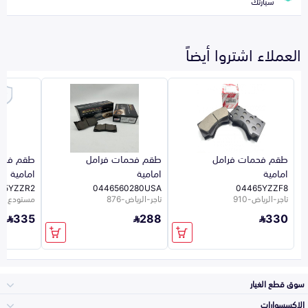
سيارتك
العملاء اشتروا أيضاً
طقم فحمات فرامل
طقم فحمات فرامل
طقم فحم
امامية
امامية
امامية
65YZZR2
0446560280USA
04465YZZF8
تاجر-الرياض-910
تاجر-الرياض-876
مستودع الشر
335
288
330
سوق قطع الغيار
الاكسسوارات