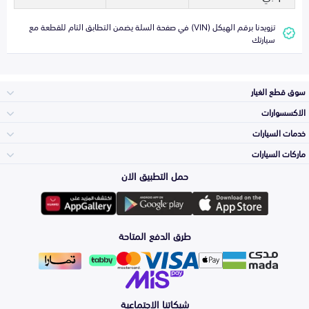
تزويدنا برقم الهيكل (VIN) في صفحة السلة يضمن التطابق التام للقطعة مع
سيارتك
سوق قطع الغيار
الاكسسوارات
الصدامات و الشبوك
خدمات السيارات
والواجهة
الاكسسوارات
ماركات السيارات
الأكثر مبيعاً
حمل التطبيق الان
المكائن، القيرات
تويوتا
وملحقاتها
لوازم الرحلات
صيانة
طرق الدفع المتاحة
الشمعات
هيونداي
والاصطبات (الاضاءة)
اكسسوارات العناية
التلميع والعناية
الفرامل والأقمشة
شبكاتنا الاجتماعية
كيا