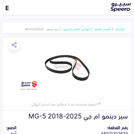
E
الرئيسية
أقسام القطع
البواجي، الفلاتر والسيور
سير دينمو - MG10202623
*
الصورة توضيحية قد لا تتطابق مع المنتج النهائي
سير دينمو ام جي MG-5 2018-2025
رقم القطعة:
الصنع:
MG10202623
أصلي