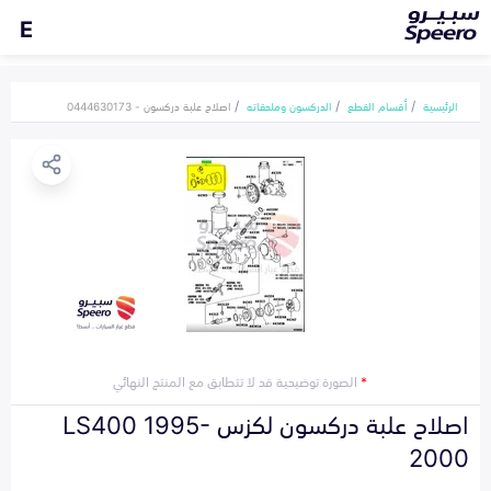
E
الرئيسية
أقسام القطع
الدركسون وملحقاته
اصلاح علبة دركسون - 0444630173
*
الصورة توضيحية قد لا تتطابق مع المنتج النهائي
اصلاح علبة دركسون لكزس LS400 1995-
2000