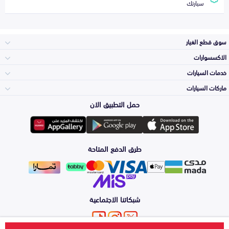
سيارتك
سوق قطع الغيار
الاكسسوارات
الصدامات و الشبوك
خدمات السيارات
والواجهة
الاكسسوارات
ماركات السيارات
الأكثر مبيعاً
حمل التطبيق الان
المكائن، القيرات
تويوتا
وملحقاتها
لوازم الرحلات
صيانة
طرق الدفع المتاحة
الشمعات
هيونداي
والاصطبات (الاضاءة)
اكسسوارات العناية
التلميع والعناية
الفرامل والأقمشة
شبكاتنا الاجتماعية
كيا
الزيوت و السوائل
حماية مقدمة السيارة