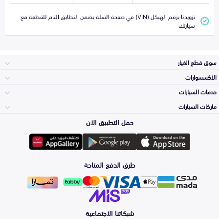
تزويدنا برقم الهيكل (VIN) في صفحة السلة يضمن التطابق التام للقطعة مع
سيارتك
سوق قطع الغيار
الاكسسوارات
الصدامات و الشبوك
خدمات السيارات
والواجهة
الاكسسوارات
ماركات السيارات
الأكثر مبيعاً
حمل التطبيق الان
المكائن، القيرات
تويوتا
وملحقاتها
لوازم الرحلات
صيانة
طرق الدفع المتاحة
الشمعات
هيونداي
والاصطبات (الاضاءة)
اكسسوارات العناية
التلميع والعناية
الفرامل والأقمشة
شبكاتنا الاجتماعية
كيا