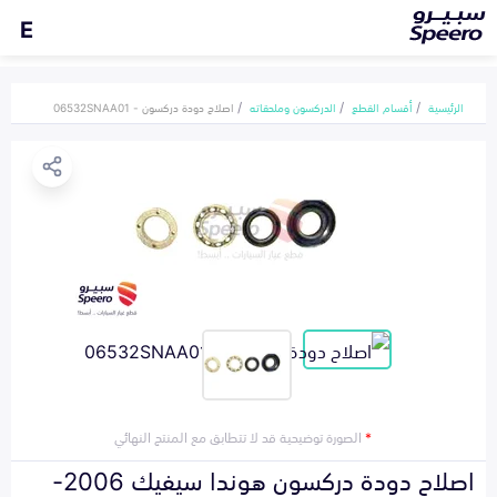
E
الرئيسية
أقسام القطع
الدركسون وملحقاته
اصلاح دودة دركسون - 06532SNAA01
*
الصورة توضيحية قد لا تتطابق مع المنتج النهائي
اصلاح دودة دركسون هوندا سيفيك 2006-