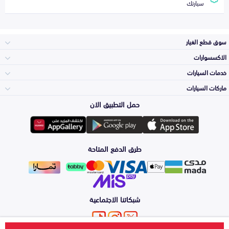
سيارتك
سوق قطع الغيار
الاكسسوارات
الصدامات و الشبوك
خدمات السيارات
والواجهة
الاكسسوارات
ماركات السيارات
الأكثر مبيعاً
حمل التطبيق الان
المكائن، القيرات
تويوتا
وملحقاتها
لوازم الرحلات
صيانة
طرق الدفع المتاحة
الشمعات
هيونداي
والاصطبات (الاضاءة)
اكسسوارات العناية
التلميع والعناية
الفرامل والأقمشة
شبكاتنا الاجتماعية
كيا
الزيوت و السوائل
حماية مقدمة السيارة