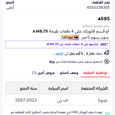
رقم القطعة:
الصنع:
4550339305
أصلي
595
شامل القيمة المضافة
قسّمها على 4 دفعات ابتداء من
148.75
تصلك
خلال 2 - 5 أيام عمل
الى
الرياض
استمتع برسوم شحن مخفضة ابتداء من
35
توافقية القطعة
وصف المنتج
عروض أخرى (5)
الشركة المصنعة
اسم السيارة
سنة الصنع
تويوتا
اف جي
2007-2022
تزويدنا برقم الهيكل (VIN) في صفحة السلة يضمن التطابق التام للقطعة مع