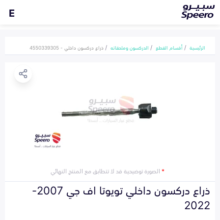
E
الرئيسية
أقسام القطع
الدركسون وملحقاته
ذراع دركسون داخلي - 4550339305
*
الصورة توضيحية قد لا تتطابق مع المنتج النهائي
ذراع دركسون داخلي تويوتا اف جي 2007-
2022