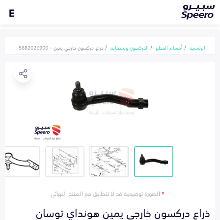
E
الرئيسية
أقسام القطع
الدركسون وملحقاته
ذراع دركسون خارجي يمين - 568202E900
*
الصورة توضيحية قد لا تتطابق مع المنتج النهائي
ذراع دركسون خارجي يمين هونداي توسان