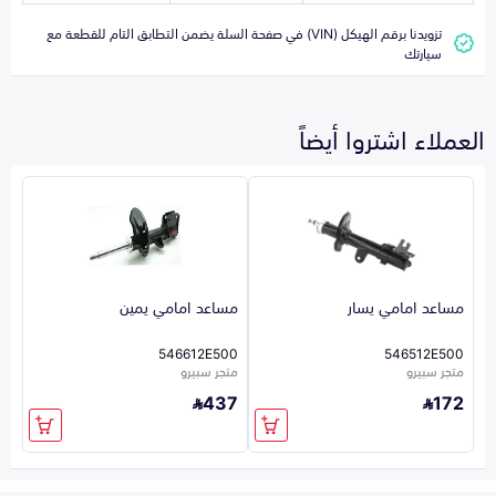
تزويدنا برقم الهيكل (VIN) في صفحة السلة يضمن التطابق التام للقطعة مع
سيارتك
العملاء اشتروا أيضاً
مساعد امامي يسار
مساعد امامي يمين
546612E500
546512E500
متجر سبيرو
متجر سبيرو
437
172