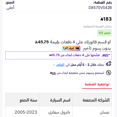
رقم القطعة:
الصنع:
D8570VS42B
أصلي
183
شامل القيمة المضافة
خصم 5%
قسّمها على 4 دفعات ابتداء من
45.75
تصلك
خلال 2 - 5 أيام عمل
الى
الرياض
استمتع برسوم شحن مخفضة ابتداء من
35
توافقية القطعة
الشركة المصنعة
اسم السيارة
سنة الصنع
نيسان
باترول سفاري
2005-2023