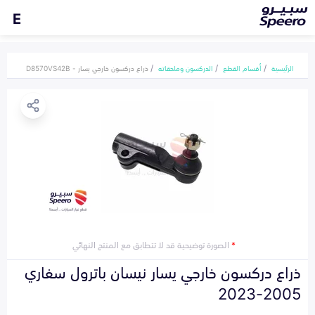
E
الرئيسية
أقسام القطع
الدركسون وملحقاته
ذراع دركسون خارجي يسار - D8570VS42B
*
الصورة توضيحية قد لا تتطابق مع المنتج النهائي
ذراع دركسون خارجي يسار نيسان باترول سفاري
2005-2023