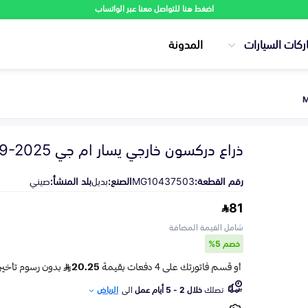
اضغط هنا للتواصل معنا عبر الواتساب
ركات السيارات
المدونة
ذراع دركسون خارجي يسار ام جي MG-5 2019-2025
رقم القطعة:
MG10437503
الصنع:
بديل
بلد المنشأ:
صيني
81
شامل القيمة المضافة
خصم 5%
تصلك
خلال 2 - 5 أيام عمل
الى
الرياض