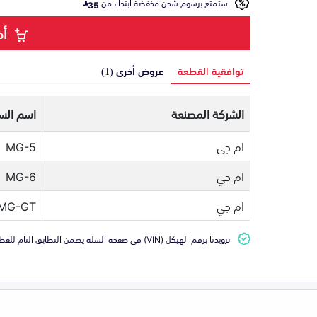
استمتع برسوم شحن مخفضة ابتداء من
35
أض
توافقية القطعة
عروض أخرى (1)
الشركة المصنعة
اسم السي
ام جي
MG-5
ام جي
MG-6
ام جي
MG-GT
تزويدنا برقم الهيكل (VIN) في صفحة السلة يضمن التطابق التام للقطعة مع سيارتك