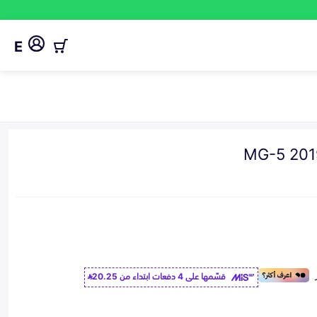
E
قسّمها على 4 دفعات ابتداء من
20.25