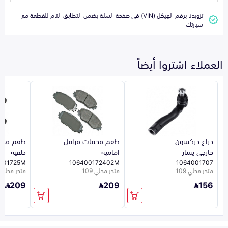
تزويدنا برقم الهيكل (VIN) في صفحة السلة يضمن التطابق التام للقطعة مع
سيارتك
العملاء اشتروا أيضاً
ذراع دركسون
طقم فحمات فرامل
طقم فحم
خارجي يسار
امامية
خلفية
001725M
106400172402M
1064001707
متجر محلي 109
متجر محلي 109
متجر محلي 109
209
209
156