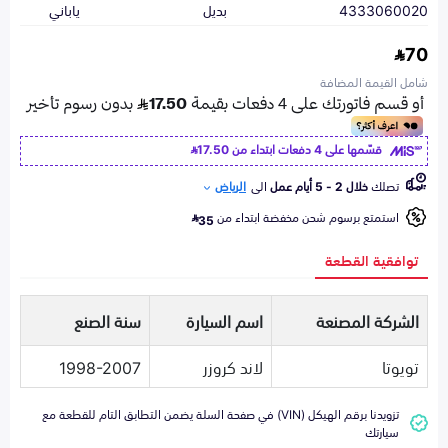
4333060020
بديل
ياباني
70
شامل القيمة المضافة
قسّمها على 4 دفعات ابتداء من
17.50
تصلك
خلال 2 - 5 أيام عمل
الى
الرياض
استمتع برسوم شحن مخفضة ابتداء من
35
توافقية القطعة
الشركة المصنعة
اسم السيارة
سنة الصنع
تويوتا
لاند كروزر
1998-2007
تزويدنا برقم الهيكل (VIN) في صفحة السلة يضمن التطابق التام للقطعة مع
سيارتك