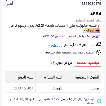
4851080179
أصلي
884
شامل القيمة المضافة
قسّمها على 4 دفعات ابتداء من
221.00
تصلك
خلال 2 - 5 أيام عمل
الى
الرياض
استمتع برسوم شحن مخفضة ابتداء من
35
توافقية القطعة
عروض أخرى (3)
الشركة المصنعة
اسم السيارة
سنة الصنع
تويوتا
كورولا
2001-2007
تزويدنا برقم الهيكل (VIN) في صفحة السلة يضمن التطابق التام للقطعة مع
سيارتك