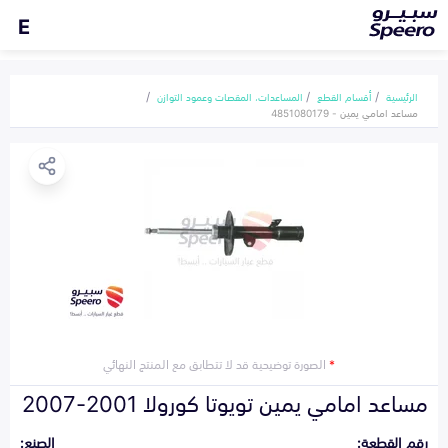
E
الرئيسية
أقسام القطع
المساعدات، المقصات وعمود التوازن
مساعد امامي يمين - 4851080179
*
الصورة توضيحية قد لا تتطابق مع المنتج النهائي
مساعد امامي يمين تويوتا كورولا 2001-2007
رقم القطعة:
الصنع: