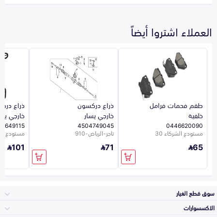
العملاء اشتروا أيضاً
طقم فحمات فرامل
ذراع دركسون
ذراع درك
خلفية
خارجي يسار
خارجي يمي
04649115
4504749045
0446620090
مستودع الشركاء 30
تاجر-الرياض-910
مستودع الشر
101
71
65
سوق قطع الغيار
الاكسسوارات
الصدامات و الشبوك