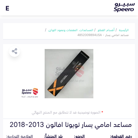
E
الرئيسية
أقسام القطع
المساعدات، المقصات وعمود التوازن
مساعد امامي يسار - 4852009894USA
*
الصورة توضيحية قد لا تتطابق مع المنتج النهائي
مساعد امامي يسار تويوتا افالون 2013-2018
رقم القطعة:
الصنع:
بلد المنشأ:
العلامة التجارية: