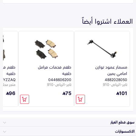
العملاء اشتروا أيضاً
مسمار عمود توازن
طقم فحمات فرامل
طقم فحم
امامي يمين
خلفية
خلفية
66YZZAQ
0446606200
4882028050
تاجر-الرياض-910
تاجر-الرياض-910
متجر محلي 10
96
75
101
سوق قطع الغيار
الاكسسوارات
الصدامات و الشبوك