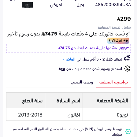
4852009894USA
بديل
امريكي
299
شامل القيمة المضافة
قسّمها على 4 دفعات ابتداء من
74.75
تصلك
خلال 2 - 5 أيام عمل
الى
الرياض
استمتع برسوم شحن مخفضة ابتداء من
35
توافقية القطعة
وصف المنتج
الشركة المصنعة
اسم السيارة
سنة الصنع
تويوتا
افالون
2013-2018
تزويدنا برقم الهيكل (VIN) في صفحة السلة يضمن التطابق التام للقطعة مع
سيارتك