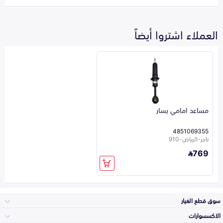
العملاء اشتروا أيضاً
مساعد امامي يسار
4851069355
تاجر-الرياض-910
769
سوق قطع الغيار
الاكسسوارات