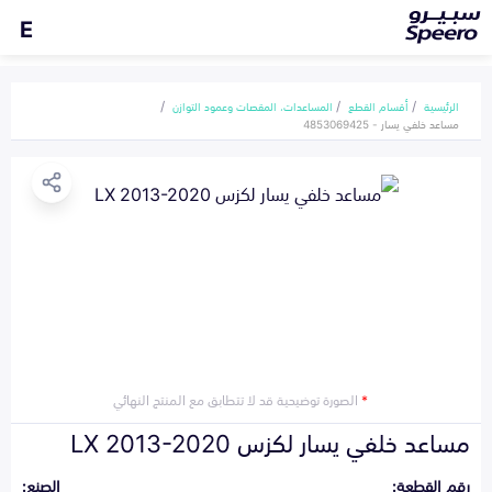
E
الرئيسية
أقسام القطع
المساعدات، المقصات وعمود التوازن
مساعد خلفي يسار - 4853069425
*
الصورة توضيحية قد لا تتطابق مع المنتج النهائي
مساعد خلفي يسار لكزس LX 2013-2020
رقم القطعة:
الصنع: