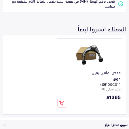
تزويدنا برقم الهيكل (VIN) في صفحة السلة يضمن التطابق التام للقطعة مع
سيارتك
العملاء اشتروا أيضاً
مقص امامي يمين
فوق
486100C011
متجر محلي 10
1365
سوق قطع الغيار