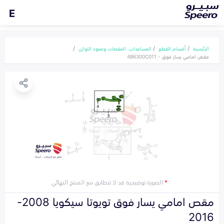
E
الرئيسية
أقسام القطع
المساعدات، المقصات وعمود التوازن
مقص امامي يسار فوق - 486300C011
*
الصورة توضيحية قد لا تتطابق مع المنتج النهائي
مقص امامي يسار فوق تويوتا سيكويا 2008-
2016