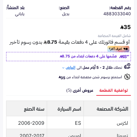
رقم القطعة:
الصنع:
بلد المنشأ:
4883033040
بديل
ياباني
35
شامل القيمة المضافة
قسّمها على 4 دفعات ابتداء من
8.75
تصلك
خلال 2 - 5 أيام عمل
الى
الرياض
استمتع برسوم شحن مخفضة ابتداء من
35
توافقية القطعة
عروض أخرى (5)
الشركة المصنعة
اسم السيارة
سنة الصنع
لكزس
ES
2006-2009
تويوتا
اوريون
2007-2017