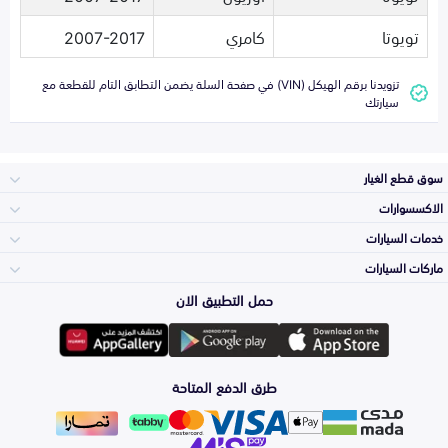
تويوتا
كامري
2007-2017
تزويدنا برقم الهيكل (VIN) في صفحة السلة يضمن التطابق التام للقطعة مع
سيارتك
سوق قطع الغيار
الاكسسوارات
الصدامات و الشبوك
خدمات السيارات
والواجهة
الاكسسوارات
ماركات السيارات
الأكثر مبيعاً
حمل التطبيق الان
المكائن، القيرات
Toyota
وملحقاتها
لوازم الرحلات
صيانة
طرق الدفع المتاحة
الشمعات
Hyundai
والاصطبات (الاضاءة)
اكسسوارات العناية