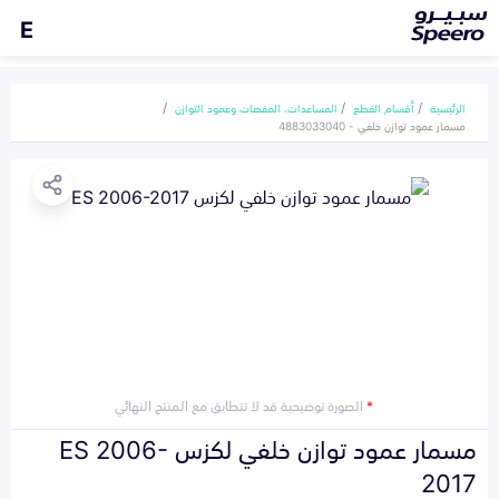
E
الرئيسية
أقسام القطع
المساعدات، المقصات وعمود التوازن
مسمار عمود توازن خلفي - 4883033040
*
الصورة توضيحية قد لا تتطابق مع المنتج النهائي
مسمار عمود توازن خلفي لكزس ES 2006-
2017