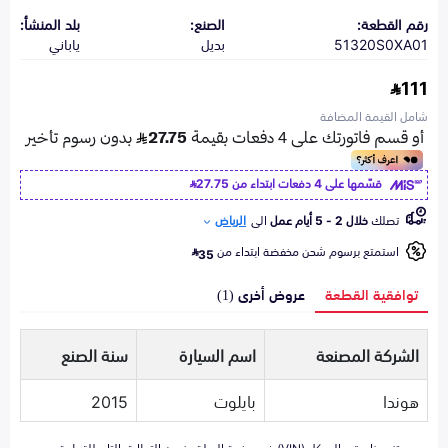
رقم القطعة:
الصنع:
بلد المنشأ:
51320S0XA01
بديل
ياباني
111
شامل القيمة المضافة
قسّمها على 4 دفعات ابتداء من
27.75
تصلك
خلال 2 - 5 أيام عمل
الى
الرياض
استمتع برسوم شحن مخفضة ابتداء من
35
توافقية القطعة
عروض أخرى (1)
الشركة المصنعة
اسم السيارة
سنة الصنع
هوندا
بايلوت
2015
تزويدنا برقم الهيكل (VIN) في صفحة السلة يضمن التطابق التام للقطعة مع