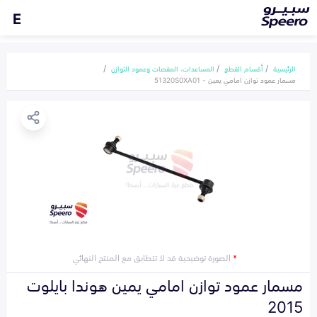
E
الرئيسية
أقسام القطع
المساعدات، المقصات وعمود التوازن
مسمار عمود توازن امامي يمين - 51320S0XA01
*
الصورة توضيحية قد لا تتطابق مع المنتج النهائي
مسمار عمود توازن امامي يمين هوندا بايلوت
2015