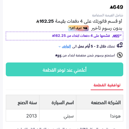
649
شامل القيمة المضافة
قسّمها على 4 دفعات ابتداء من
162.25
تصلك
خلال 2 - 5 أيام عمل
الى
الرياض
استمتع برسوم شحن مخفضة ابتداء من
35
أعلمني عند توفر القطعة
توافقية القطعة
الشركة المصنعة
اسم السيارة
سنة الصنع
هوندا
سيتي
2013
تزويدنا برقم الهيكل (VIN) في صفحة السلة يضمن التطابق التام للقطعة مع