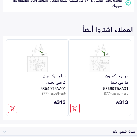
سيارتك
العملاء اشتروا أيضاً
ذراع دركسون
ذراع دركسون
خارجي يسار
خارجي يمين
53540T5AA01
53560T5AA01
تاجر-الرياض-877
تاجر-الرياض-877
313
313
سوق قطع الغيار