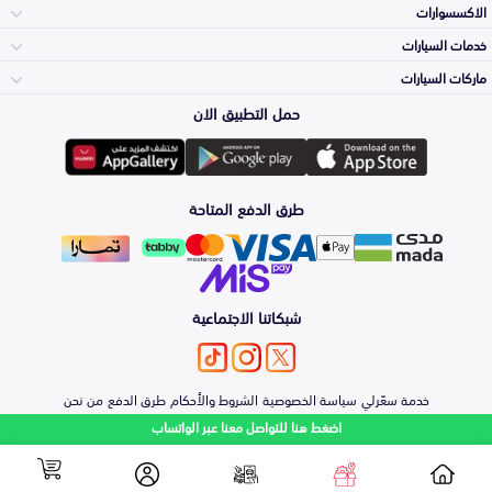
الاكسسوارات
الصدامات و الشبوك
خدمات السيارات
والواجهة
الاكسسوارات
ماركات السيارات
الأكثر مبيعاً
حمل التطبيق الان
المكائن، القيرات
Toyota
وملحقاتها
لوازم الرحلات
صيانة
طرق الدفع المتاحة
الشمعات
Hyundai
والاصطبات (الاضاءة)
اكسسوارات العناية
التلميع والعناية
الفرامل والأقمشة
شبكاتنا الاجتماعية
Kia
الزيوت و السوائل
حماية مقدمة السيارة
الأبواب، الرفرف
خدمة سعّرلي
سياسة الخصوصية
الشروط والأحكام
طرق الدفع
من نحن
Nissan
والكبوت
اضغط هنا للتواصل معنا عبر الواتساب
اصلاح الطلاء
والصدمات
الشكمان