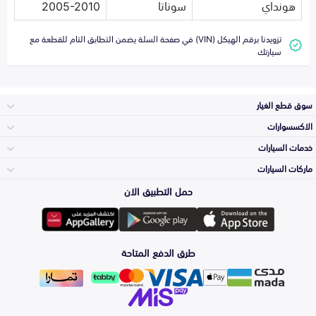
هونداي
سوناتا
2005-2010
تزويدنا برقم الهيكل (VIN) في صفحة السلة يضمن التطابق التام للقطعة مع
سيارتك
سوق قطع الغيار
الاكسسوارات
الصدامات و الشبوك
خدمات السيارات
والواجهة
الاكسسوارات
ماركات السيارات
الأكثر مبيعاً
حمل التطبيق الان
المكائن، القيرات
Toyota
وملحقاتها
لوازم الرحلات
صيانة
طرق الدفع المتاحة
الشمعات
Hyundai
والاصطبات (الاضاءة)
اكسسوارات العناية
التلميع والعناية