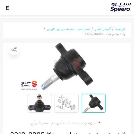
E
الرئيسية
أقسام القطع
المساعدات، المقصات وعمود التوازن
ركبة مقص تحت - 517603K000
*
الصورة توضيحية قد لا تتطابق مع المنتج النهائي
ركبة مقص تحت هونداي سوناتا 2005-2010