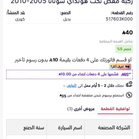
رقم القطعة:
الصنع:
بلد المنشأ:
517603K000
بديل
كوري
40
شامل القيمة المضافة
خصم 5%
قسّمها على 4 دفعات ابتداء من
10.00
تصلك
خلال 2 - 5 أيام عمل
الى
الرياض
استمتع برسوم شحن مخفضة ابتداء من
35
توافقية القطعة
عروض أخرى (3)
الشركة المصنعة
اسم السيارة
سنة الصنع