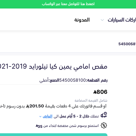
اضغط هنا للتواصل معنا عبر الواتساب
ركات السيارات
المدونة
مقص امامي يمين كيا تيلورايد 2019-2021
رقم القطعة:
54500S8100
الصنع:
أصلي
806
شامل القيمة المضافة
تصلك
خلال 2 - 5 أيام عمل
الى
الرياض
استمتع برسوم شحن مخفضة ابتداء من
35