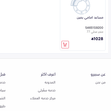
مساعد امامي يمين
54651S9200
متجر محلي 77
1028
عن سبيرو
اعرف اكثر
قبل 
من نحن
المدونة
خدمة
خدمة سعّرلي
سياس
مركز خدمة العملاء
الشر
طرق 