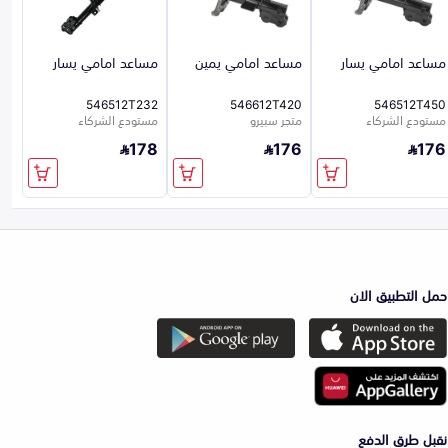
مساعد امامي يسار
مساعد امامي يمين
مساعد امامي يسار
546512T232
546612T420
546512T450
مستودع الشركاء
متجر سبيرو
مستودع الشركاء
178
176
176
حمل التطبيق الان
نقبل طرق الدفع