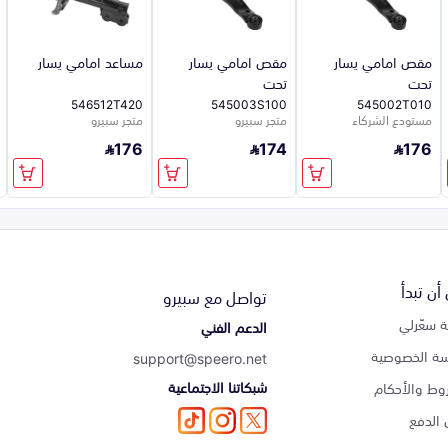
مقص امامي يسار
مقص امامي يسار
مساعد امامي يسار
تحت
تحت
546512T420
545003S100
545002T010
مستودع الشركاء
متجر سبيرو
متجر سبيرو
176
174
176
أن تبدأ
تواصل مع سبيرو
 سعّرلي
الدعم الفني
ة الخصوصية
support@speero.net
شبكاتنا الاجتماعية
وط والأحكام
الدفع