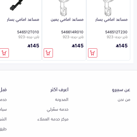
مساعد امامي يسار
مساعد امامي يمين
مساعد امامي يسار
546512T010
546614R010
546512T230
تاجر-جدة-923
تاجر-جدة-923
تاجر-جدة-923
145
145
145
عن سبيرو
اعرف اكثر
قبل 
من نحن
المدونة
خدمة
خدمة سعّرلي
سياس
مركز خدمة العملاء
الشر
طرق 