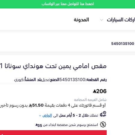
اضغط هنا للتواصل معنا عبر الواتساب
ركات السيارات
المدونة
مقص امامي يمين تحت هونداي سوناتا 2011-2014
رقم القطعة:
545013S100
الصنع:
بديل
بلد المنشأ:
كوري
206
شامل القيمة المضافة
تصلك
خلال 2 - 5 أيام عمل
الى
الرياض
استمتع برسوم شحن مخفضة ابتداء من
35