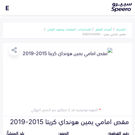
E
الرئيسية
أقسام القطع
المساعدات، المقصات وعمود التوازن
مقص امامي يمين - 54501A0000
*
الصورة توضيحية قد لا تتطابق مع المنتج النهائي
مقص امامي يمين هونداي كريتا 2015-2019
رقم القطعة:
الصنع:
بلد المنشأ: