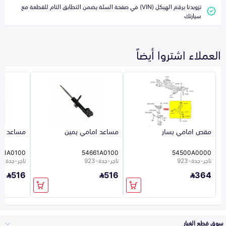
تزويدنا برقم الهيكل (VIN) في صفحة السلة يضمن التطابق التام للقطعة مع
سيارتك
العملاء اشتروا أيضاً
مقص امامي يسار
مساعد امامي يمين
مساعد ام
51A0100
54661A0100
54500A0000
تاجر-جدة-923
تاجر-جدة-923
تاجر-جدة-923
516
516
364
سوق قطع الغيار