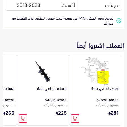
هونداي
اكسنت
2018-2023
تزويدنا برقم الهيكل (VIN) في صفحة السلة يضمن التطابق التام للقطعة مع
سيارتك
العملاء اشتروا أيضاً
مقص امامي يسار
مساعد امامي يسار
مساعد ام
60H6200
54650H6200
54500H6000
مستودع الشركاء
مستودع الشركاء
مستودع ال
266
225
281