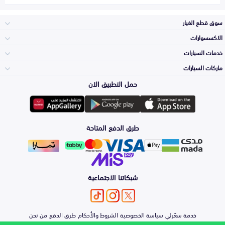
سوق قطع الغيار
الاكسسوارات
الصدامات و الشبوك
خدمات السيارات
والواجهة
الاكسسوارات
ماركات السيارات
الأكثر مبيعاً
حمل التطبيق الان
المكائن، القيرات
تويوتا
وملحقاتها
لوازم الرحلات
صيانة
طرق الدفع المتاحة
الشمعات
هيونداي
والاصطبات (الاضاءة)
اكسسوارات العناية
التلميع والعناية
الفرامل والأقمشة
شبكاتنا الاجتماعية
كيا
الزيوت و السوائل
اصلاح الطلاء
والصدمات
الأبواب، الرفرف
خدمة سعّرلي
سياسة الخصوصية
الشروط والأحكام
طرق الدفع
من نحن
نيسان
والكبوت