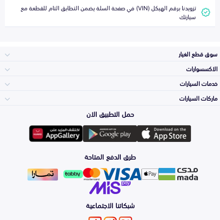
تزويدنا برقم الهيكل (VIN) في صفحة السلة يضمن التطابق التام للقطعة مع
سيارتك
سوق قطع الغيار
الاكسسوارات
الصدامات و الشبوك
خدمات السيارات
والواجهة
الاكسسوارات
ماركات السيارات
الأكثر مبيعاً
حمل التطبيق الان
المكائن، القيرات
تويوتا
وملحقاتها
لوازم الرحلات
صيانة
طرق الدفع المتاحة
الشمعات
هيونداي
والاصطبات (الاضاءة)
اكسسوارات العناية
التلميع والعناية
الفرامل والأقمشة
شبكاتنا الاجتماعية
كيا
الزيوت و السوائل