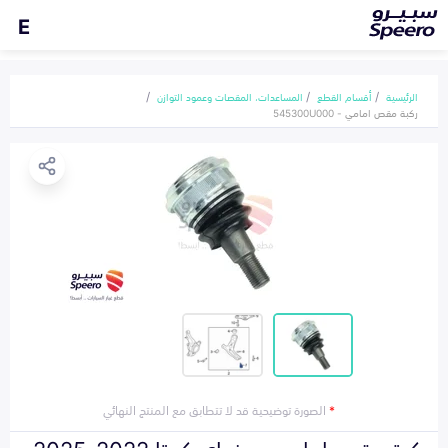
E
الرئيسية
أقسام القطع
المساعدات، المقصات وعمود التوازن
ركبة مقص امامي - 545300U000
*
الصورة توضيحية قد لا تتطابق مع المنتج النهائي
ركبة مقص امامي هونداي كريتا 2022-2025