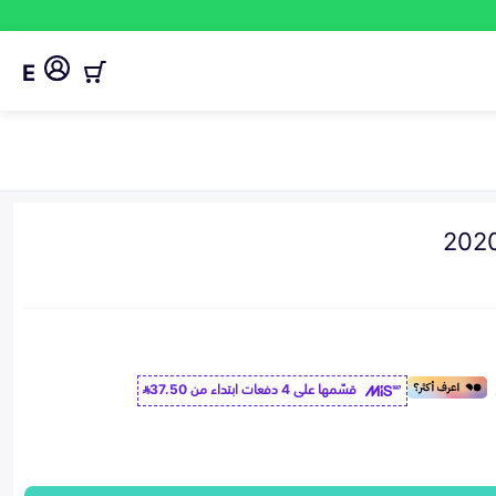
E
قسّمها على 4 دفعات ابتداء من
37.50