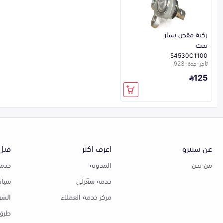
ركبة مقص يسار
تحت
54530C1100
تاجر-جدة-923
125
عن سبيرو
اعرف اكثر
قبل 
من نحن
المدونة
خدمة
خدمة سعّرلي
سياس
مركز خدمة العملاء
الشر
طرق 