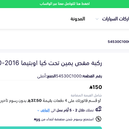
اضغط هنا للتواصل معنا عبر الواتساب
ركات السيارات
المدونة
ركبة مقص يمين تحت كيا اوبتيما 2016-2020
رقم القطعة:
54530C1000
الصنع:
أصلي
150
شامل القيمة المضافة
تصلك
خلال 2 - 5 أيام عمل
الى
الرياض
استمتع برسوم شحن مخفضة ابتداء من
35