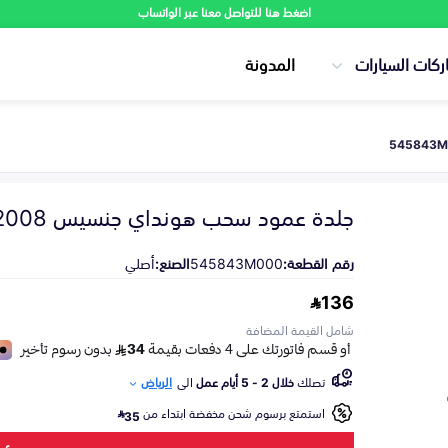
اضغط هنا للتواصل معنا عبر الواتساب
ركات السيارات
المدونة
جلدة عمود سحب هونداي جنسيس 2008-2014
رقم القطعة:
545843M000
الصنع:
أصلي
136
شامل القيمة المضافة
تصلك
خلال 2 - 5 أيام عمل
الى
الرياض
استمتع برسوم شحن مخفضة ابتداء من
35