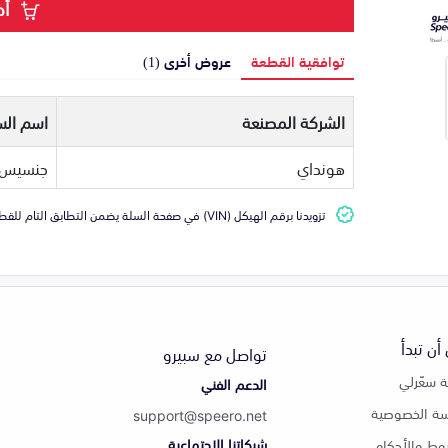
أض
توافقية القطعة
عروض أخرى (1)
الشركة المصنعة
اسم الس
هونداي
جنسيس
تزويدنا برقم الهيكل (VIN) في صفحة السلة يضمن التطابق التام للقطعة مع سيارتك
أن تبدأ
تواصل مع سبيرو
 سعّرلي
الدعم الفني
ة الخصوصية
support@speero.net
شبكاتنا الاجتماعية
وط والأحكام