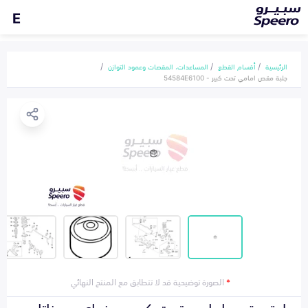
E
الرئيسية
أقسام القطع
المساعدات، المقصات وعمود التوازن
جلبة مقص امامي تحت كبير - 54584E6100
*
الصورة توضيحية قد لا تتطابق مع المنتج النهائي
جلبة مقص امامي تحت كبير هونداي سوناتا