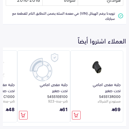
تزويدنا برقم الهيكل (VIN) في صفحة السلة يضمن التطابق التام للقطعة مع
سيارتك
العملاء اشتروا أيضاً
جلبة مقص امامي
جلبة مقص امامي
جلبة مقص
تحت صغير
تحت صغير
تحت صغير
51C1000
54551E6100
545513R000
مستودع الشركاء
تاجر-جدة-923
تاجر-جدة-923
48
61
69