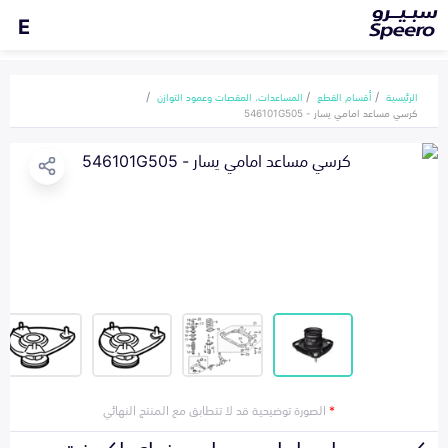
E
الرئيسية
أقسام القطع
المساعدات، المقصات وعمود التوازن
كرسي مساعد امامي يسار - 546101G505
*
الصورة توضيحية قد لا تتطابق مع المنتج النهائي
كرسي مساعد امامي يسار هونداي اكسنت