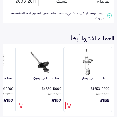
هونداي
اكسنت
2006-2011
تزويدنا برقم الهيكل (VIN) في صفحة السلة يضمن التطابق التام للقطعة مع
سيارتك
العملاء اشتروا أيضاً
مساعد امامي يسار
مساعد امامي يمين
مساعد ام
601E200
546601R000
546501E200
متجر سبيرو
متجر سبيرو
مستودع ال
157
157
155